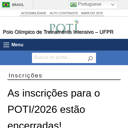
Portuguese
BRASIL
Simplifique!
ACESSIBILIDADE
ALTO CONTRASTE
MAPA DO SITE
Comunica BR
Polo Olímpico de Treinamento Intensivo – UFPR
Participe
Acesso à informação
Menu
Legislação
Canais
Inscrições
As inscrições para o
POTI/2026 estão
encerradas!