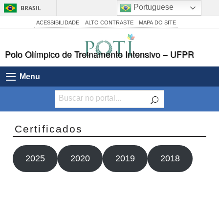
Portuguese
BRASIL
Simplifique!
ACESSIBILIDADE
ALTO CONTRASTE
MAPA DO SITE
Comunica BR
Polo Olímpico de Treinamento Intensivo – UFPR
Participe
Acesso à informação
Menu
Legislação
Canais
Certificados
2025
2020
2019
2018