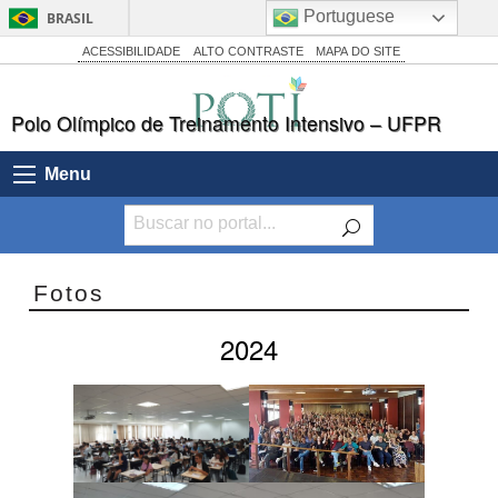
Portuguese
BRASIL
Simplifique!
ACESSIBILIDADE
ALTO CONTRASTE
MAPA DO SITE
Comunica BR
Polo Olímpico de Treinamento Intensivo – UFPR
Participe
Acesso à informação
Menu
Legislação
Canais
Fotos
2024