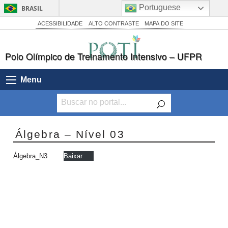
Portuguese
BRASIL
Simplifique!
ACESSIBILIDADE
ALTO CONTRASTE
MAPA DO SITE
Comunica BR
Polo Olímpico de Treinamento Intensivo – UFPR
Participe
Acesso à informação
Menu
Legislação
Canais
Álgebra – Nível 03
Álgebra_N3
Baixar