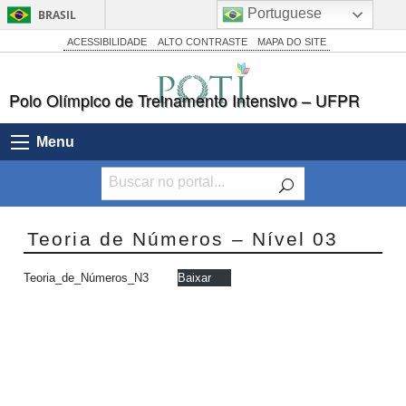
Portuguese
BRASIL
Simplifique!
ACESSIBILIDADE
ALTO CONTRASTE
MAPA DO SITE
Comunica BR
Polo Olímpico de Treinamento Intensivo – UFPR
Participe
Acesso à informação
Menu
Legislação
Canais
Teoria de Números – Nível 03
Teoria_de_Números_N3
Baixar