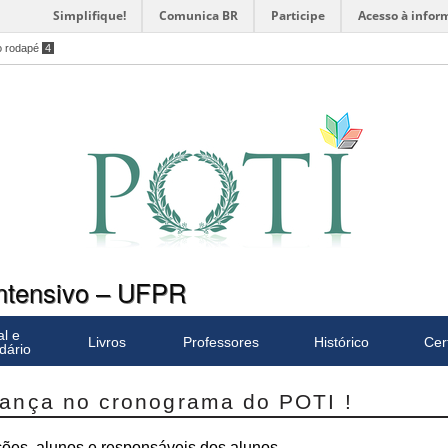
Simplifique!
Comunica BR
Participe
Acesso à infor
o rodapé
4
Intensivo – UFPR
al e
Livros
Professores
Histórico
Cer
dário
ança no cronograma do POTI !
ões, alunos e responsáveis dos alunos