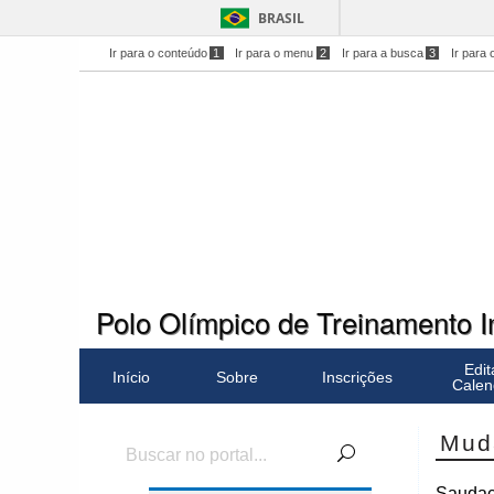
BRASIL
Ir para o conteúdo
1
Ir para o menu
2
Ir para a busca
3
Ir para 
Polo Olímpico de Treinamento 
Edit
Início
Sobre
Inscrições
Calen
Mud
Saudaç