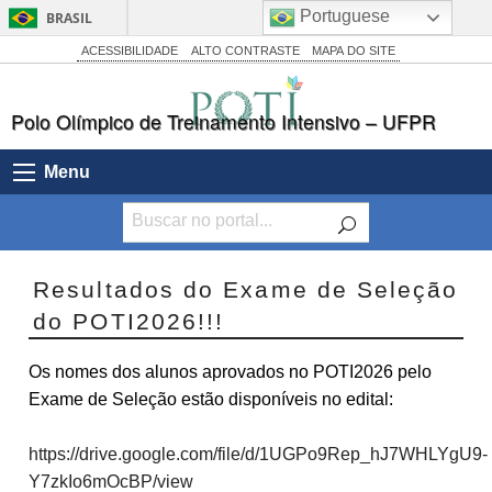
Portuguese
BRASIL
Simplifique!
ACESSIBILIDADE
ALTO CONTRASTE
MAPA DO SITE
Comunica BR
Polo Olímpico de Treinamento Intensivo – UFPR
Participe
Acesso à informação
Menu
Legislação
Canais
Resultados do Exame de Seleção
do POTI2026!!!
Os nomes dos alunos aprovados no POTI2026 pelo
Exame de Seleção estão disponíveis no edital:
https://drive.google.com/file/d/1UGPo9Rep_hJ7WHLYgU9-
Y7zkIo6mOcBP/view