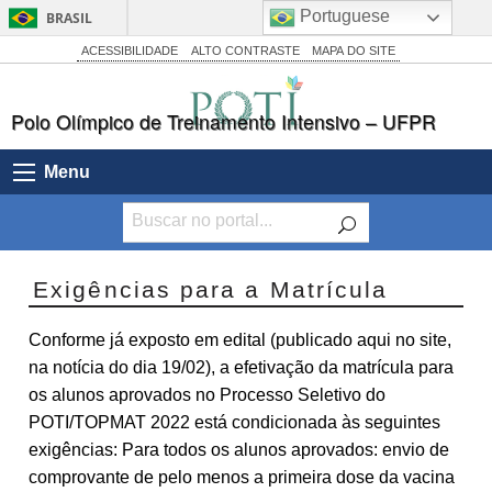
Portuguese
BRASIL
Simplifique!
ACESSIBILIDADE
ALTO CONTRASTE
MAPA DO SITE
Comunica BR
Polo Olímpico de Treinamento Intensivo – UFPR
Participe
Acesso à informação
Menu
Legislação
Canais
Exigências para a Matrícula
Conforme já exposto em edital (publicado aqui no site,
na notícia do dia 19/02), a efetivação da matrícula para
os alunos aprovados no Processo Seletivo do
POTI/TOPMAT 2022 está condicionada às seguintes
exigências: Para todos os alunos aprovados: envio de
comprovante de pelo menos a primeira dose da vacina