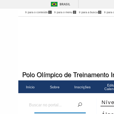
BRASIL
Ir para o conteúdo
1
Ir para o menu
2
Ir para a busca
3
Ir para 
Polo Olímpico de Treinamento 
Edit
Início
Sobre
Inscrições
Calen
Níve