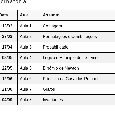
binatória
Data
Aula
Assunto
13/03
Aula 1
Contagem
27/03
Aula 2
Permutações e Combinações
17/04
Aula 3
Probabilidade
08/05
Aula 4
Lógica e Princípio do Extremo
22/05
Aula 5
Binômio de Newton
12/06
Aula 6
Princípio da Casa dos Pombos
21/08
Aula 7
Grafos
04/09
Aula 8
Invariantes