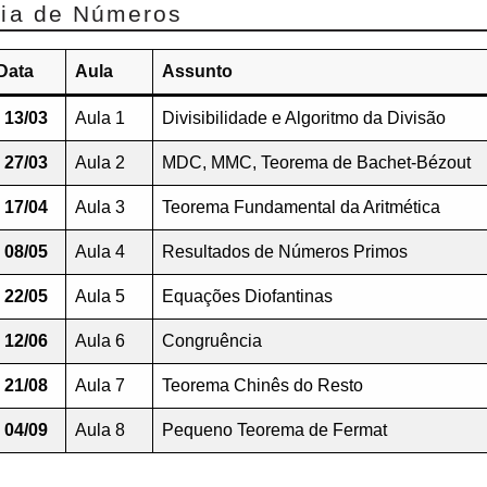
ria de Números
Data
Aula
Assunto
13/03
Aula 1
Divisibilidade e Algoritmo da Divisão
27/03
Aula 2
MDC, MMC, Teorema de Bachet-Bézout
17/04
Aula 3
Teorema Fundamental da Aritmética
08/05
Aula 4
Resultados de Números Primos
22/05
Aula 5
Equações Diofantinas
12/06
Aula 6
Congruência
21/08
Aula 7
Teorema Chinês do Resto
04/09
Aula 8
Pequeno Teorema de Fermat