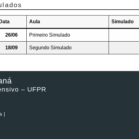
ulados
Data
Aula
Simulado
26/06
Primeiro Simulado
18/09
Segundo Simulado
aná
tensivo – UFPR
a |