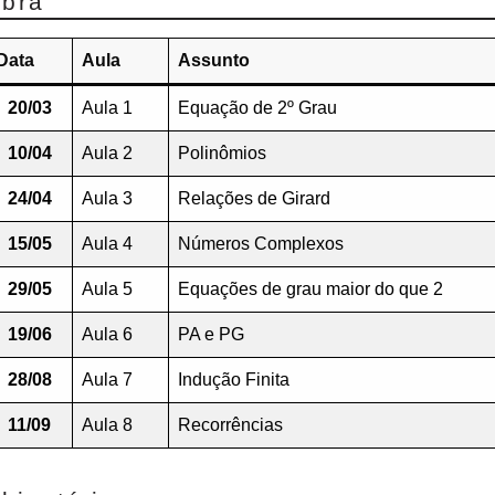
ebra
Data
Aula
Assunto
20/03
Aula 1
Equação de 2º Grau
10/04
Aula 2
Polinômios
24/04
Aula 3
Relações de Girard
15/05
Aula 4
Números Complexos
29/05
Aula 5
Equações de grau maior do que 2
19/06
Aula 6
PA e PG
28/08
Aula 7
Indução Finita
11/09
Aula 8
Recorrências