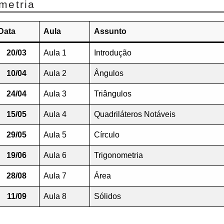
metria
Data
Aula
Assunto
20/03
Aula 1
Introdução
10/04
Aula 2
Ângulos
24/04
Aula 3
Triângulos
15/05
Aula 4
Quadriláteros Notáveis
29/05
Aula 5
Círculo
19/06
Aula 6
Trigonometria
28/08
Aula 7
Área
11/09
Aula 8
Sólidos