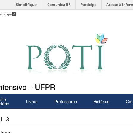
Simplifique!
Comunica BR
Participe
Acesso à infor
o rodapé
4
Intensivo – UFPR
al e
Livros
Professores
Histórico
Cer
dário
l 3